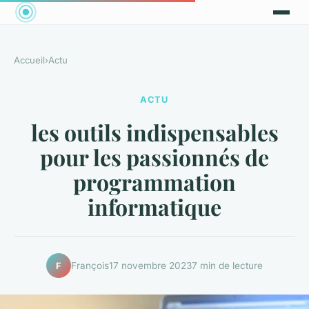
Accueil
›
Actu
ACTU
les outils indispensables
pour les passionnés de
programmation
informatique
François
17 novembre 2023
7 min de lecture
F